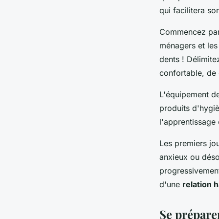
qui facilitera so
Commencez par sé
ménagers et les 
dents ! Délimit
confortable, de
L'équipement de
produits d'hygiè
l'apprentissage 
Les premiers jo
anxieux ou déso
progressivement
d'une
relation
Se prépare