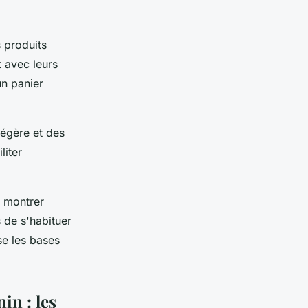
s produits
t avec leurs
un panier
légère et des
liter
e montrer
 de s'habituer
se les bases
in : les