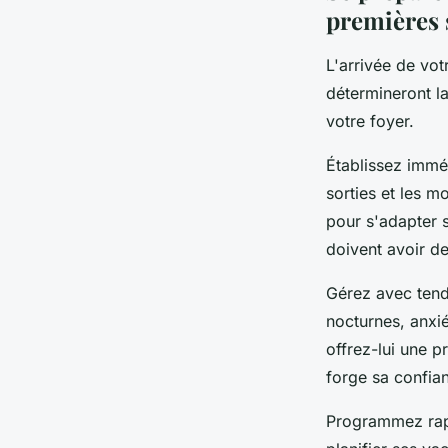
premières
L'arrivée de vo
détermineront la
votre foyer.
Établissez imméd
sorties et les 
pour s'adapter 
doivent avoir de
Gérez avec ten
nocturnes, anxié
offrez-lui une p
forge sa confia
Programmez rapid