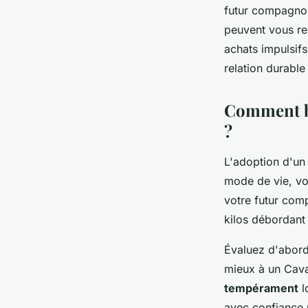
futur compagnon
peuvent vous re
achats impulsif
relation durable
Comment bi
?
L'adoption d'un 
mode de vie, vo
votre futur com
kilos débordant 
Évaluez d'abord 
mieux à un Cava
tempérament
l
avec confiance r