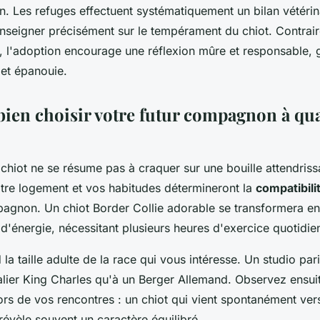
. Les refuges effectuent systématiquement un bilan vétérin
nseigner précisément sur le tempérament du chiot. Contrai
s, l'adoption encourage une réflexion mûre et responsable,
 et épanouie.
en choisir votre futur compagnon à qua
chiot ne se résume pas à craquer sur une bouille attendriss
tre logement et vos habitudes détermineront la
compatibili
pagnon. Un chiot Border Collie adorable se transformera en
d'énergie, nécessitant plusieurs heures d'exercice quotidie
la taille adulte de la race qui vous intéresse. Un studio pa
lier King Charles qu'à un Berger Allemand. Observez ensuit
ors de vos rencontres : un chiot qui vient spontanément ver
évèle souvent un caractère équilibré.