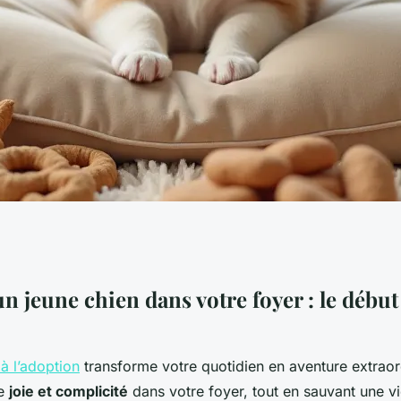
ot : votre nouveau
un jeune chien dans votre foyer : le début
end !
 à l’adoption
transforme votre quotidien en aventure extraor
te
joie et complicité
dans votre foyer, tout en sauvant une vi