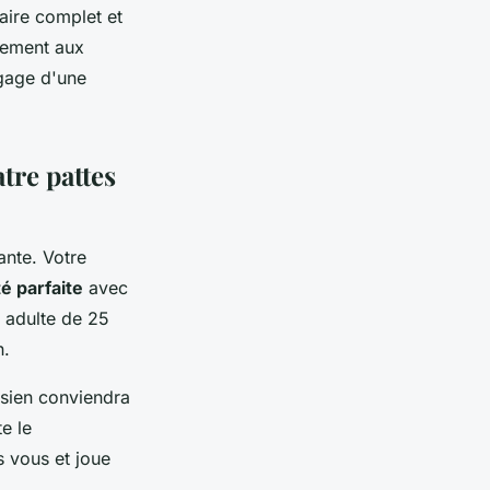
aire complet et
rement aux
 gage d'une
tre pattes
ante. Votre
té parfaite
avec
 adulte de 25
n.
risien conviendra
e le
s vous et joue