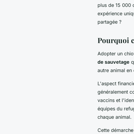
Antoine
•
17 octobre 2025
•
7 min de lecture
plus de 15 000 c
expérience uniq
partagée ?
Pourquoi c
Adopter un chiot
de sauvetage
q
autre animal en 
L'aspect financi
généralement com
vaccins et l'ide
équipes du refug
chaque animal.
Cette démarche v